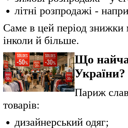
літні розпродажі - напри
Саме в цей період знижки 
інколи й більше.
Що найча
України?
Париж слав
товарів:
дизайнерський одяг;