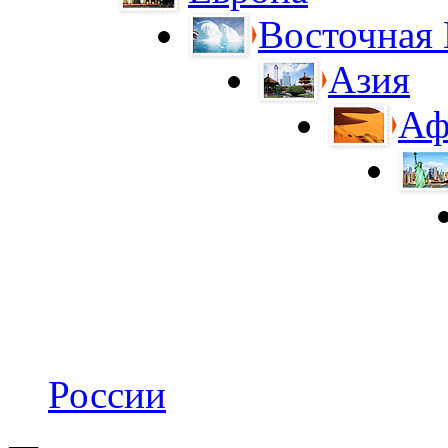
Восточная
Азия
Аф
России