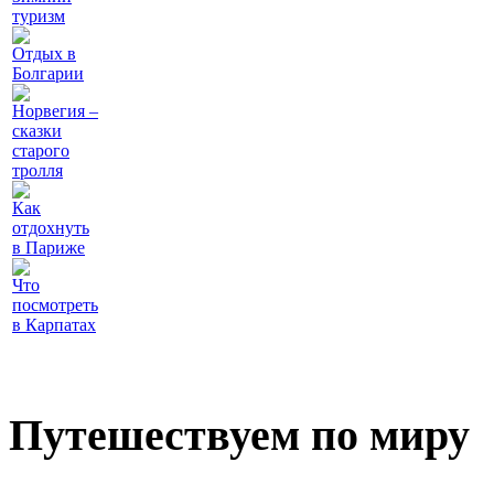
туризм
Отдых в
Болгарии
Норвегия –
сказки
старого
тролля
Как
отдохнуть
в Париже
Что
посмотреть
в Карпатах
Путешествуем по миру