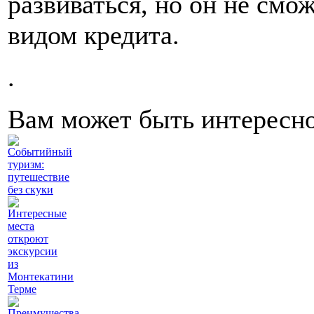
развиваться, но он не см
видом кредита.
.
Вам может быть интересн
Событийный
туризм:
путешествие
без скуки
Интересные
места
откроют
экскурсии
из
Монтекатини
Терме
Преимущества