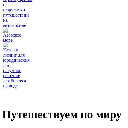
и
недостатки
путешествий
на
автомобиле
Азовское
море
Катер в
лизинг для
юридических
лиц:
разумное
решение
для бизнеса
на воде
Путешествуем по миру