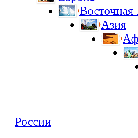
Восточная
Азия
Аф
России