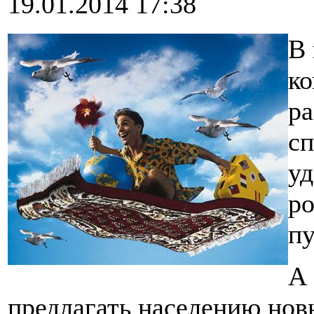
19.01.2014 17:38
В 
к
ра
с
уд
ро
пу
А 
предлагать населению нов