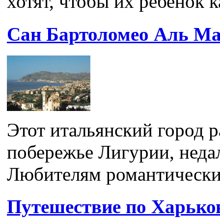
хотят, чтобы их ребенок к
Сан Бартоломео Аль М
Этот итальянский город 
побережье Лигурии, неда
Любителям романтических
Путешествие по Харько