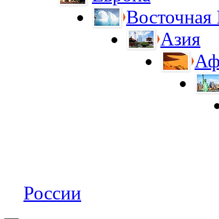
Восточная
Азия
Аф
России