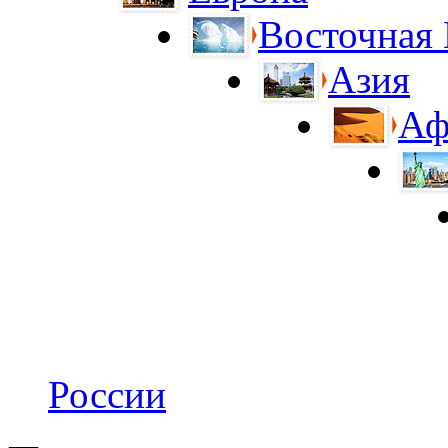
Восточная
Азия
Аф
России