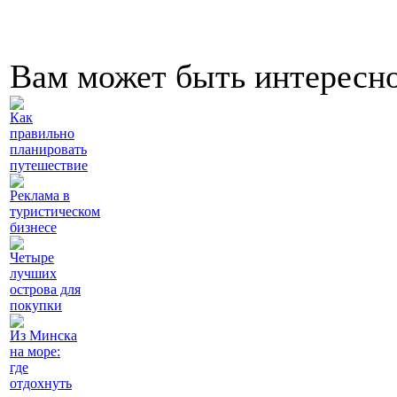
Вам может быть интересн
Как
правильно
планировать
путешествие
Реклама в
туристическом
бизнесе
Четыре
лучших
острова для
покупки
Из Минска
на море:
где
отдохнуть