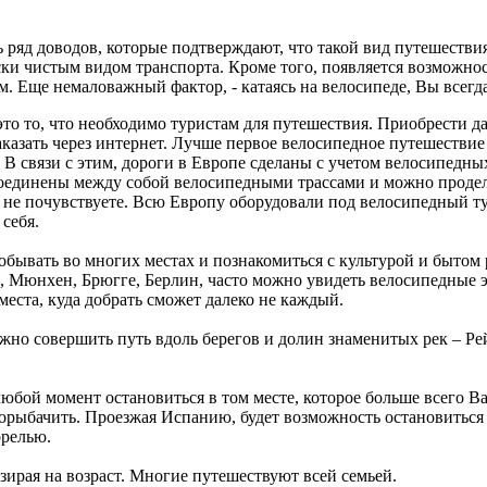
 ряд доводов, которые подтверждают, что такой вид путешествия
ски чистым видом транспорта. Кроме того, появляется возможно
. Еще немаловажный фактор, - катаясь на велосипеде, Вы всегда
это то, что необходимо туристам для путешествия. Приобрести
аказать через интернет. Лучше первое велосипедное путешестви
 В связи с этим, дороги в Европе сделаны с учетом велосипедн
соединены между собой велосипедными трассами и можно проделы
ы не почувствуете. Всю Европу оборудовали под велосипедный т
себя.
обывать во многих местах и познакомиться с культурой и бытом
, Мюнхен, Брюгге, Берлин, часто можно увидеть велосипедные 
еста, куда добрать сможет далеко не каждый.
ожно совершить путь вдоль берегов и долин знаменитых рек – Р
юбой момент остановиться в том месте, которое больше всего Ва
 порыбачить. Проезжая Испанию, будет возможность остановиться
орелью.
зирая на возраст. Многие путешествуют всей семьей.