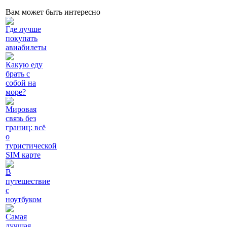
Вам может быть интересно
Где лучше
покупать
авиабилеты
Какую еду
брать с
собой на
море?
Мировая
связь без
границ: всё
о
туристической
SIM карте
В
путешествие
с
ноутбуком
Самая
лучшая