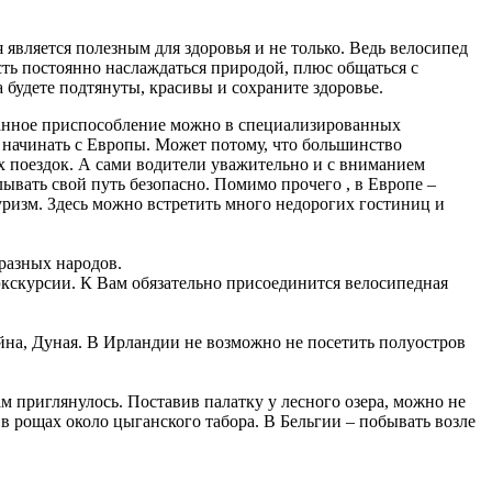
 является полезным для здоровья и не только. Ведь велосипед
сть постоянно наслаждаться природой, плюс общаться с
 будете подтянуты, красивы и сохраните здоровье.
 данное приспособление можно в специализированных
е начинать с Европы. Может потому, что большинство
ых поездок. А сами водители уважительно и с вниманием
вать свой путь безопасно. Помимо прочего , в Европе –
уризм. Здесь можно встретить много недорогих гостиниц и
 разных народов.
экскурсии. К Вам обязательно присоединится велосипедная
ейна, Дуная. В Ирландии не возможно не посетить полуостров
м приглянулось. Поставив палатку у лесного озера, можно не
 в рощах около цыганского табора. В Бельгии – побывать возле