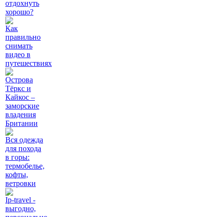
отдохнуть
хорошо?
Как
правильно
снимать
видео в
путешествиях
Острова
Тёркс и
Кайкос –
заморские
владения
Британии
Вся одежда
для похода
в горы:
термобелье,
кофты,
ветровки
Ip-travel -
выгодно,