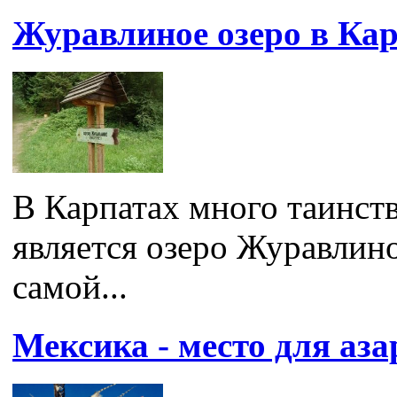
Журавлиное озеро в Ка
В Карпатах много таинст
является озеро Журавлин
самой...
Мексика - место для аз