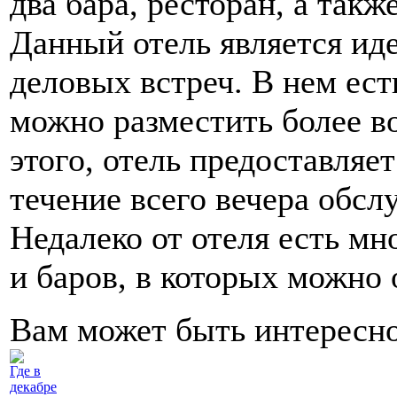
два бара, ресторан, а такж
Данный отель является ид
деловых встреч. В нем ест
можно разместить более в
этого, отель предоставляе
течение всего вечера обсл
Недалеко от отеля есть м
и баров, в которых можно 
Вам может быть интересн
Где в
декабре