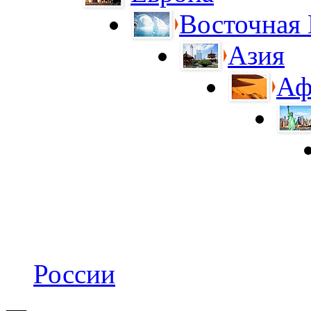
Восточная
Азия
Аф
России