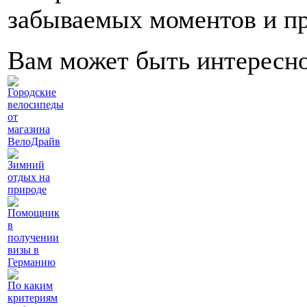
забываемых моментов и пр
Вам может быть интересн
Городские
велосипеды
от
магазина
ВелоДрайв
Зимний
отдых на
природе
Помощник
в
получении
визы в
Германию
По каким
критериям