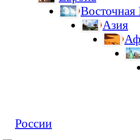
Восточная
Азия
Аф
России