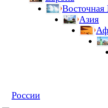
Восточная
Азия
Аф
России