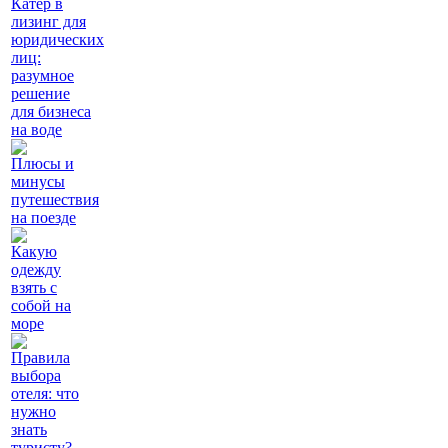
Катер в
лизинг для
юридических
лиц:
разумное
решение
для бизнеса
на воде
Плюсы и
минусы
путешествия
на поезде
Какую
одежду
взять с
собой на
море
Правила
выбора
отеля: что
нужно
знать
туристу?