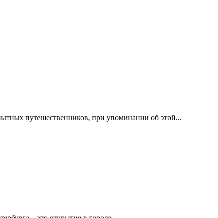
пытных путешественников, при упоминании об этой...
тербурга – это открытие в городе...