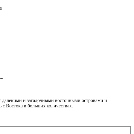
и
..
е с далекими и загадочными восточными островами и
 с Востока в больших количествах.