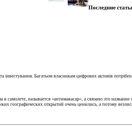
Последние стать
та інвестування. Багатьом власникам цифрових активів потрібен.
 в самолете, называется «антимакасар», а связано это названи
ких географических открытий очень ценились, а потому везлись