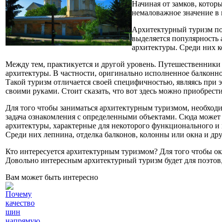
Начиная от замков, котор
немаловажное значение в 
Архитектурный туризм по
выделяется популярность 
архитектуры. Среди них 
Между тем, практикуется и другой уровень. Путешественники
архитектуры. В частности, оригинально исполненное балконно
Такой туризм отличается своей специфичностью, являясь при 
своими руками. Стоит сказать, что вот здесь можно приобрес
Для того чтобы заниматься архитектурным туризмом, необход
задача ознакомления с определенными объектами. Сюда может 
архитектуры, характерные для некоторого функционального и п
Среди них лепнина, отделка балконов, колонны или окна и д
Кто интересуется архитектурным туризмом? Для того чтобы ока
Довольно интересным архитектурный туризм будет для поэтов,
Вам может быть интересно
Почему
качество
шин
напрямую