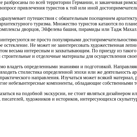
ые разбросаны по всей территории Германии, и заканчивая римс
вопросе привлечения туристов к той или иной достопримечател
дразумевает путешествия с обязательным посещением архитекту
архитектурного туризма. Множество туристов катаются по план
комплексы дворцов, Эйфелева башня, пирамиды или Тадж Махал
 интересуются не просто популярными достопримечательностям
е остекление. Не может не заинтересовать художественная лепн
этом весьма интересным и захватывающим. По приезду из такого
ти строительные и отделочные материалы для осуществления свое
имо владеть определенными знаниями и подготовкой. Направляяс
входить стилистика определенной эпохи или же деятельность а
рактического направления. Изучаться может всякий материал, р
ругие небезынтересные компоненты, обладающие собственными т
заться на подобной экскурсии, не стоит являться дизайнером и
 писателей, художников и историков, интересующихся скульпту