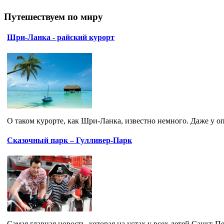
Путешествуем по миру
Шри-Ланка - райский курорт
О таком курорте, как Шри-Ланка, известно немного. Даже у о
Сказочный парк – Гулливер-Парк
Самая главная новость, которая на устах у всех детей Санкт-Пе