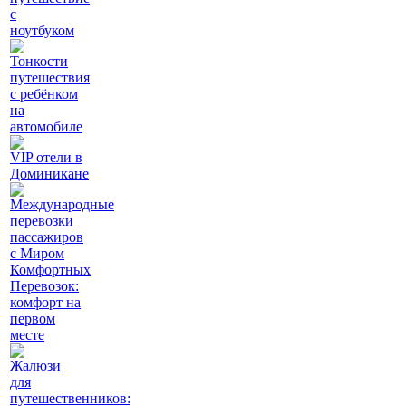
с
ноутбуком
Тонкости
путешествия
с ребёнком
на
автомобиле
VIP отели в
Доминикане
Международные
перевозки
пассажиров
с Миром
Комфортных
Перевозок:
комфорт на
первом
месте
Жалюзи
для
путешественников: