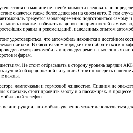
утешествия на машине нет необходимости следовать по определ
ствие окажется также более дешевым на своем авто. В том случ
автомобиле, требуется заблаговременно подготовиться самому и 
ельность поможет избежать на дороге неприятностей самому во
простейших правил и рекомендаций, наделенных опытом автомоб
тоит удостовериться, что автомобиль находится в достойном сос
аемой поездки. В обязательном порядке стоит обратиться к пр
проведут осмотр автомобиля и проведут ремонт выхлопных систе
оротов и фарам.
шествиям. Не стоит отбрасывать в сторону уровень зарядки АКБ 
чить лучший обзор дорожной ситуации. Стоит проверить наличие
не важны.
ератора, лампочками и тормозной жидкостью. Лишним не окажется
ля к поездке, стоит проявить заботу и о пассажирах. В процесс
й мобильный телефон.
стве инструкции, автомобиль уверенно может использоваться дл