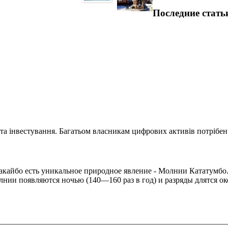
Последние стать
та інвестування. Багатьом власникам цифрових активів потрібен.
ракайбо есть уникальное природное явление - Молнии Кататумб
лнии появляются ночью (140—160 раз в год) и разряды длятся ок