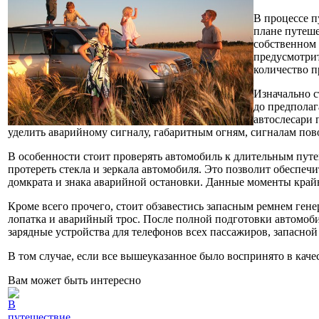
В процессе п
плане путеше
собственном 
предусмотрит
количество 
Изначально с
до предполаг
автослесари 
уделить аварийному сигналу, габаритным огням, сигналам пов
В особенности стоит проверять автомобиль к длительным путе
протереть стекла и зеркала автомобиля. Это позволит обеспе
домкрата и знака аварийной остановки. Данные моменты край
Кроме всего прочего, стоит обзавестись запасным ремнем ген
лопатка и аварийный трос. После полной подготовки автомоби
зарядные устройства для телефонов всех пассажиров, запасно
В том случае, если все вышеуказанное было воспринято в каче
Вам может быть интересно
В
путешествие