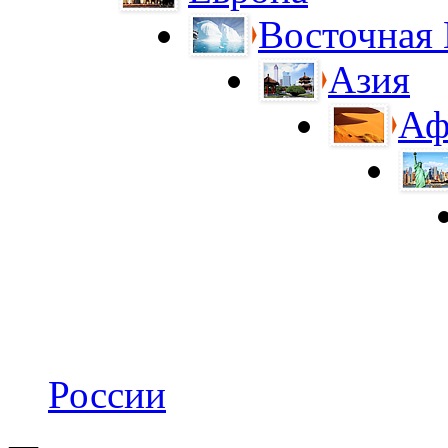
Восточная
Азия
Аф
России