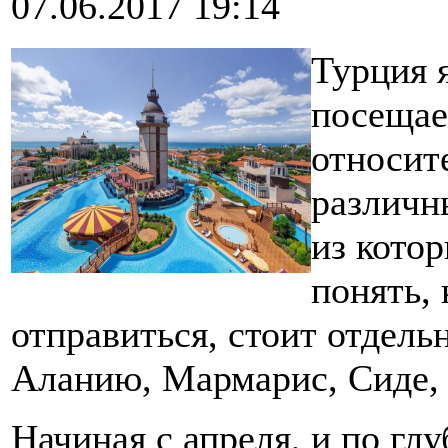
07.06.2017 19:14
Турция 
посещае
относит
различн
из кото
понять, 
отправиться, стоит отдель
Аланию, Мармарис, Сиде, 
Начиная с апреля, и по гл