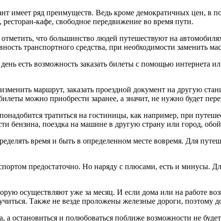
нт имеет ряд преимуществ. Ведь кроме демократичных цен, в по
 ресторан-кафе, свободное передвижение во время пути.
 отметить, что большинство людей путешествуют на автомобилях.
вность транспортного средства, при необходимости заменить ма
день есть возможность заказать билеты с помощью интернета или
 изменить маршрут, заказать проездной документ на другую стан
билеты можно приобрести заранее, а значит, не нужно будет пере
 не понадобится тратиться на гостиницы, как например, при путе
ти бензина, поездка на машине в другую страну или город, обой
ределять время и быть в определенном месте вовремя. Для путеше
ортом предостаточно. Но наряду с плюсами, есть и минусы. Для
торую осуществляют уже за месяц. И если дома или на работе во
учиться. Также не везде проложены железные дороги, поэтому до
, а остановиться и полюбоваться поближе возможности не будет