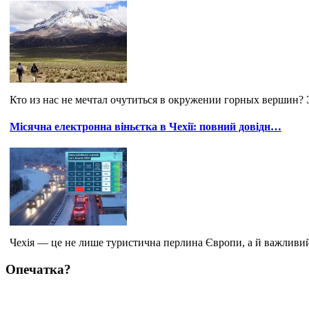
Кто из нас не мечтал очутиться в окружении горных вершин? 
Місячна електронна віньєтка в Чехії: повний довідн…
Чехія — це не лише туристична перлина Європи, а й важливий
Опечатка?