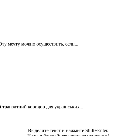
Эту мечту можно осуществить, если...
 транзитний коридор для українських...
Выделите текст и нажмите Shift+Enter.
И мы в ближайшее время ее исправим!