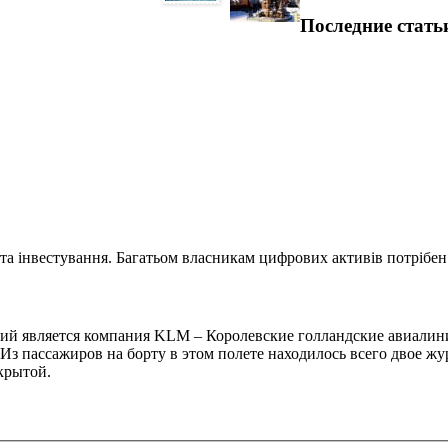
Последние стать
та інвестування. Багатьом власникам цифрових активів потрібен.
й является компания KLM – Королевские голландские авиалини
 Из пассажиров на борту в этом полете находилось всего двое 
крытой.