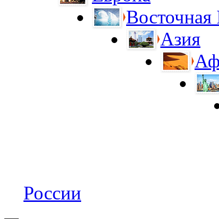
Восточная
Азия
Аф
России