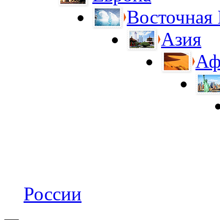
Восточная
Азия
Аф
России