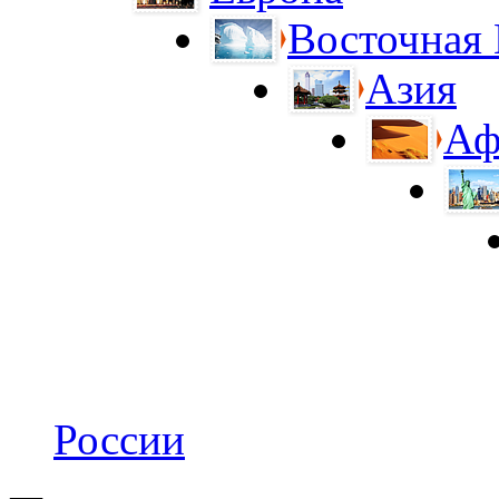
Восточная
Азия
Аф
России