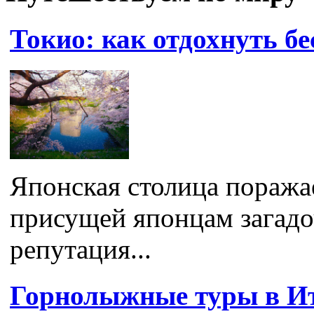
Токио: как отдохнуть б
Японская столица поражае
присущей японцам загадо
репутация...
Горнолыжные туры в И