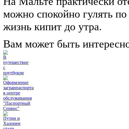
На Мальте практически отс
можно спокойно гулять по 
жизнь кипит до утра.
Вам может быть интересн
В
путешествие
с
ноутбуком
Оформление
загранпаспорта
в центре
обслуживания
"Паспортный
Сервис"
Путин и
Халонен
стали