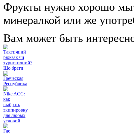
Фрукты нужно хорошо мыт
минералкой или же употре
Вам может быть интересн
Тактичний
рюкзак чи
туристичний?
Що брати
Греческая
Республика
Nike ACG:
как
выбрать
экипировку
для любых
условий
Где