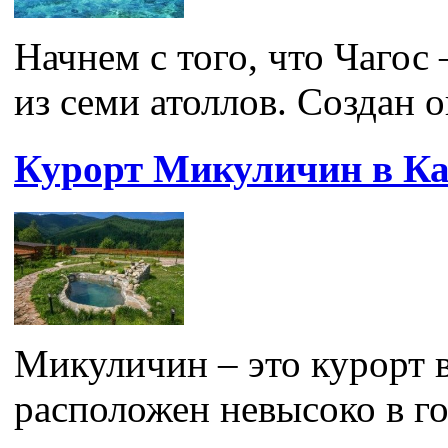
Начнем с того, что Чагос
из семи атоллов. Создан он
Курорт Микуличин в Ка
Микуличин – это курорт 
расположен невысоко в гор