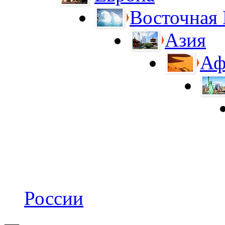
Восточная
Азия
Аф
России