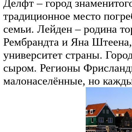
Делфт – город знаменитог
традиционное место погре
семьи. Лейден – родина т
Рембрандта и Яна Штеена,
университет страны. Горо
сыром. Регионы Фрисланди
малонаселённые, но кажды