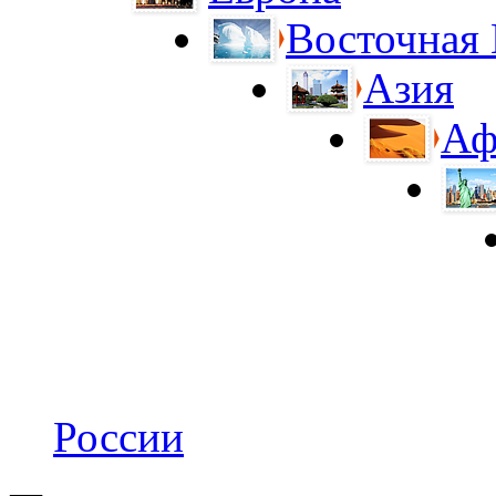
Восточная
Азия
Аф
России