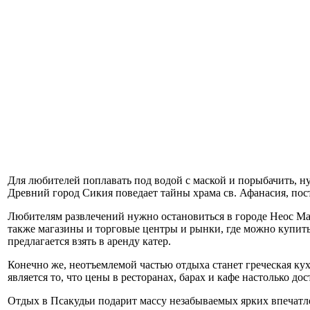
Для любителей поплавать под водой с маской и порыбачить, н
Древний город Сикия поведает тайны храма св. Афанасия, пост
Любителям развлечений нужно остановиться в городе Неос Ма
также магазины и торговые центры и рынки, где можно купит
предлагается взять в аренду катер.
Конечно же, неотъемлемой частью отдыха станет греческая ку
является то, что цены в ресторанах, барах и кафе настолько д
Отдых в Псакудьи подарит массу незабываемых ярких впечатле