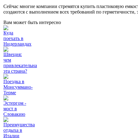
Сейчас многие компании стремятся купить пластиковую емкост
создаются с выполнением всех требований по герметичности, 
Вам может быть интересно
Куда
поехать в
Нидерландах
Швеция:
чем
привлекательна
эта страна?
Поездка в
Монсуммано-
Терме
Эстергом -
мост в
Словакию
Преимущества
отдыха в
Италии