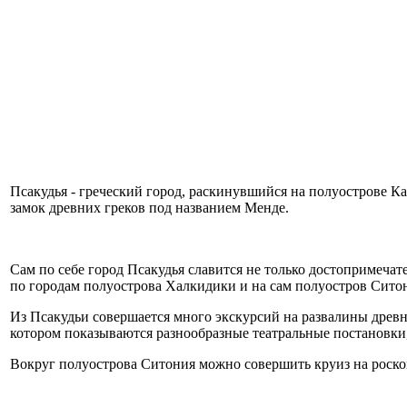
Псакудья - греческий город, раскинувшийся на полуострове Ка
замок древних греков под названием Менде.
Сам по себе город Псакудья славится не только достопримечат
по городам полуострова Халкидики и на сам полуостров Сито
Из Псакудьи совершается много экскурсий на развалины древне
котором показываются разнообразные театральные постановки
Вокруг полуострова Ситония можно совершить круиз на роскош