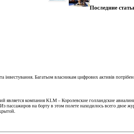
Последние стать
та інвестування. Багатьом власникам цифрових активів потрібен.
й является компания KLM – Королевские голландские авиалини
 Из пассажиров на борту в этом полете находилось всего двое 
крытой.