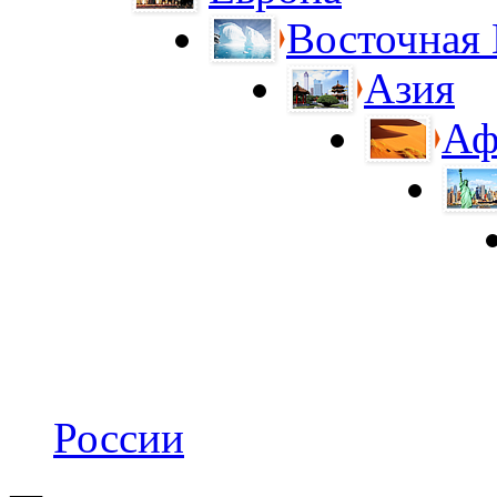
Восточная
Азия
Аф
России