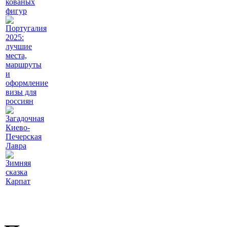
кованых
фигур
Португалия
2025:
лучшие
места,
маршруты
и
оформление
визы для
россиян
Загадочная
Киево-
Печерская
Лавра
Зимняя
сказка
Карпат