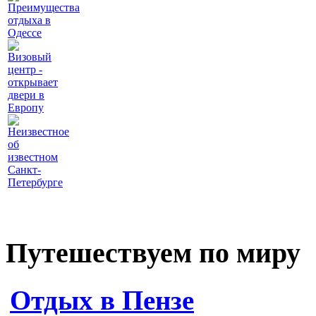
Преимущества
отдыха в
Одессе
Визовый
центр -
открывает
двери в
Европу
Неизвестное
об
известном
Санкт-
Петербурге
Путешествуем по миру
Отдых в Пензе