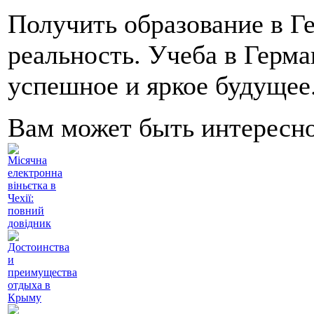
Получить образование в Г
реальность. Учеба в Герма
успешное и яркое будущее
Вам может быть интересн
Місячна
електронна
віньєтка в
Чехії:
повний
довідник
Достоинства
и
преимущества
отдыха в
Крыму