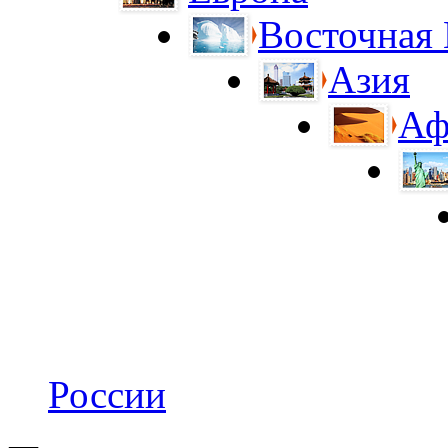
Восточная
Азия
Аф
России