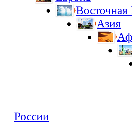
Восточная
Азия
Аф
России