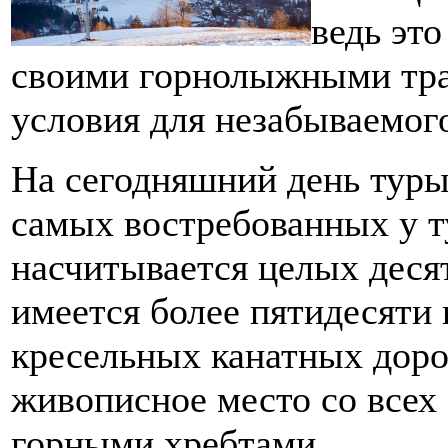
ведь эт
своими горнолыжными трас
условия для незабываемог
На сегодняшний день туры
самых востребованных у ту
насчитывается целых деся
имеется более пятидесяти 
кресельных канатных доро
живописное место со всех
горными хребтами.