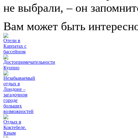
не выбрали, ‒ он запомнит
Вам может быть интересн
Отели в
Карпатах с
бассейном
Достопримечательности
Куопио
Незабываемый
отдых в
Лондоне –
загадочном
городе
больших
возможностей
Отдых в
Коктебеле.
Крым