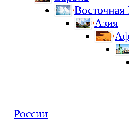
Восточная
Азия
Аф
России