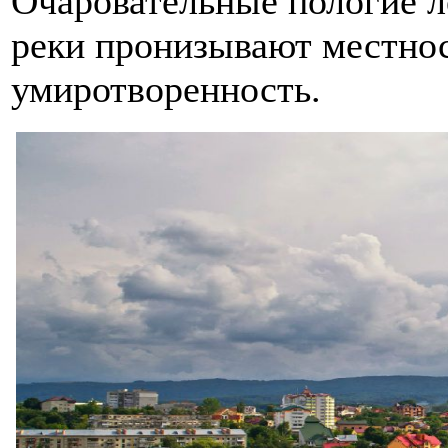
Очаровательные пологие 
реки пронизывают местнос
умиротворенность.