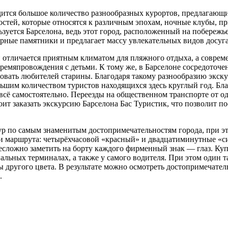
дится большое количество разнообразных курортов, предлагаю
стей, которые относятся к различным эпохам, ночные клубы, п
зуется Барселона, ведь этот город, расположенный на побережь
рные памятники и предлагает массу увлекательных видов досуга
 отличается приятным климатом для пляжного отдыха, а соврем
ремяпровождения с детьми. К тому же, в Барселоне сосредоточе
довать любителей старины. Благодаря такому разнообразию экск
ьшим количеством туристов находящихся здесь круглый год. Бла
ь всё самостоятельно. Переезды на общественном транспорте от 
оит заказать экскурсию Барселона Бас Туристик, что позволит п
ур по самым знаменитым достопримечательностям города, при э
ри маршрута: четырёхчасовой «красный» и двадцатиминутные «си
есложно заметить на борту каждого фирменный знак — глаз. Куп
альных терминалах, а также у самого водителя. При этом один 
ы другого цвета. В результате можно осмотреть достопримечатель
.