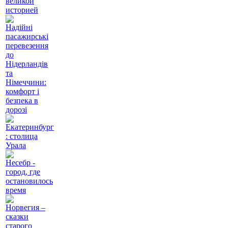
великой
историей
Надійні
пасажирські
перевезення
до
Нідерландів
та
Німеччини:
комфорт і
безпека в
дорозі
Екатеринбург
: столица
Урала
Несебр -
город, где
остановилось
время
Норвегия –
сказки
старого