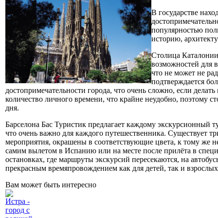
В государстве нахо
достопримечательно
популярностью поль
историю, архитекту
Столица Каталонии
возможностей для в
что не может не ра
подтверждается бол
достопримечательности города, что очень сложно, если делат
количество личного времени, что крайне неудобно, поэтому ст
дня.
Барселона Бас Туристик предлагает каждому экскурсионный т
что очень важно для каждого путешественника. Существует т
мероприятия, окрашены в соответствующие цвета, к тому же н
самим вылетом в Испанию или на месте после прилёта в специ
остановках, где маршруты экскурсий пересекаются, на автобус
прекрасным времяпровождением как для детей, так и взрослых
Вам может быть интересно
Истра -
город с