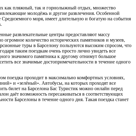
щих как пляжный, так и горнолыжный отдых, множество
ривлекающие молодёжь и другие развлечения. Особенной
е Средиземного моря, имеет длительную и богатую на события
.
енные развлекательные центры предоставляют массу
но огромное количество исторических памятников и музеев,
урсионные туры в Барселону пользуются высоким спросом, что
годаря таким поездкам очень просто лично увидеть все
одного значимого памятника к другому отнимут большое
осетить все значимые достопримечательности в течение одного
том поездка проходит в максимально комфортных условиях,
ний» и «зелёный». Автобусы, на которых проходят все
ить билет на Барселона Бас Туристик можно онлайн перед
талон даёт возможность пересаживаться в соответствующих
ности Барселоны в течение одного дня. Такая поездка станет