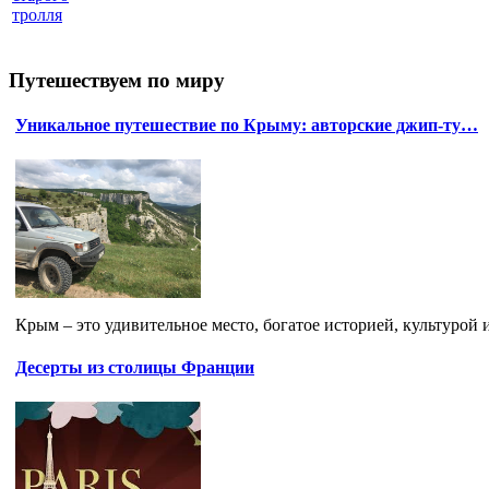
тролля
Путешествуем по миру
Уникальное путешествие по Крыму: авторские джип-ту…
Крым – это удивительное место, богатое историей, культурой
Десерты из столицы Франции