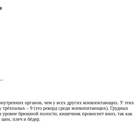
и
..
внутренних органов, чем у всех других млекопитающих. У этих
 у трёхпалых – 9 (это рекорд среди млекопитающих). Грудных
на уровне брюшной полости, кишечник провиснет вниз, так как
шеи, плеч и бёдер.