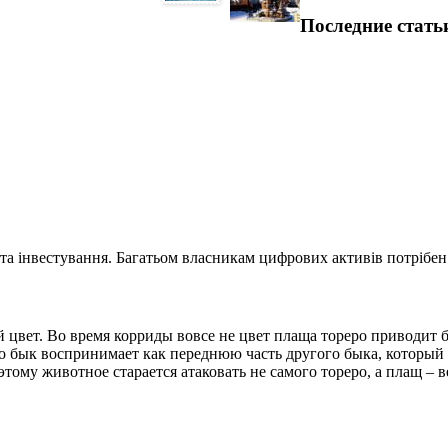
Последние стать
та інвестування. Багатьом власникам цифрових активів потрібен.
 цвет. Во время корриды вовсе не цвет плаща тореро приводит бык
ро бык воспринимает как переднюю часть другого быка, который
ому животное старается атаковать не самого тореро, а плащ – в