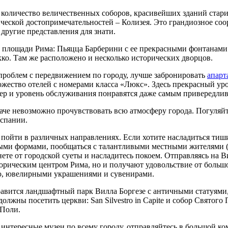
 количество величественных соборов, красивейших зданий стар
ической достопримечательностей – Колизея. Это грандиозное со
 другие представления для знати.
площади Рима: Пьяцца Барберини с ее прекрасными фонтанами 
кко. Там же расположено и несколько исторических дворцов.
проблем с передвижением по городу, лучше забронировать
апарт
ожество отелей с номерами класса «Люкс». Здесь прекрасный ур
рьер и уровень обслуживания понравятся даже самым привередли
аче невозможно прочувствовать всю атмосферу города. Погуляй
Испании.
 пойти в различных направлениях. Если хотите насладиться тиш
ми формами, пообщаться с талантливыми местными жителями (
ете от городской суеты и насладитесь покоем. Отправляясь на Ви
торическим центром Рима, но и получают удовольствие от больш
ю, ювелирными украшениями и сувенирами.
вится ландшафтный парк Вилла Боргезе с античными статуями,
должны посетить церкви: San Silvestro in Capite и собор Свято
 Поли.
интересные музеи по всему городу, отправляйтесь в большой к