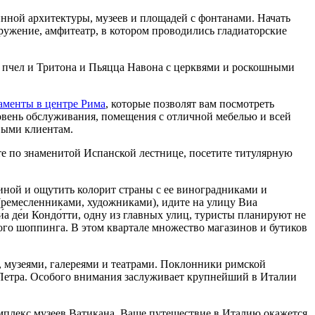
инной архитектуры, музеев и площадей с фонтанами. Начать
оружение, амфитеатр, в котором проводились гладиаторские
пчел и Тритона и Пьяцца Навона с церквями и роскошными
аменты в центре Рима
, которые позволят вам посмотреть
овень обслуживания, помещения с отличной мебелью и всей
выми клиентам.
те по знаменитой Испанской лестнице, посетите титулярную
иной и ощутить колорит страны с ее виноградниками и
ремесленниками, художниками), идите на улицу Виа
́а де́и Кондо́тти, одну из главных улиц, туристы планируют не
ого шоппинга. В этом квартале множество магазинов и бутиков
 музеями, галереями и театрами. Поклонники римской
го Петра. Особого внимания заслуживает крупнейший в Италии
омплекс музеев Ватикана. Ваше путешествие в Италию окажется