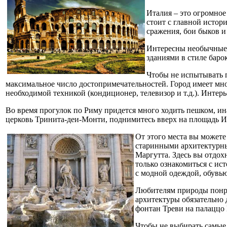
Италия – это огромное
стоит с главной истор
сражения, бои быков и
Интересны необычные 
зданиями в стиле баро
Чтобы не испытывать 
максимальное число достопримечательностей. Город имеет мн
необходимой техникой (кондиционер, телевизор и т.д.). Инте
Во время прогулок по Риму придется много ходить пешком, ин
церковь Тринита-деи-Монти, поднимитесь вверх на площадь 
От этого места вы можете
старинными архитектурны
Маргутта. Здесь вы отдохн
только ознакомиться с ис
с модной одеждой, обувь
Любителям природы понра
архитектуры обязательно 
фонтан Треви на палаццо
Чтобы не выбирать самые 