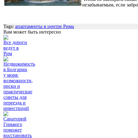
незабываемым, если забр
Tags:
апартаменты в центре Рима
Вам может быть интересно
Все дороги
ведут в
Рим
Недвижимость
в Болгарии
у моря:
возможности,
риски и
практические
советы для
переезда и
инвестиций
Санаторий
Горького
поможет
восстановить