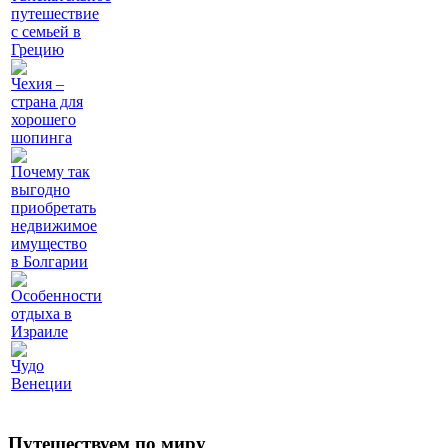
путешествие
с семьей в
Грецию
Чехия –
страна для
хорошего
шопинга
Почему так
выгодно
приобретать
недвижимое
имущество
в Болгарии
Особенности
отдыха в
Израиле
Чудо
Венеции
Путешествуем по миру