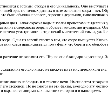
тносится к горным, отсюда и его уникальность. Оно выступает 
 нашей эры, но точных данных о дате основания озера – нет. Об
 это была обычная пропасть, заросшая деревьями, наполненная 
ёрный цвет. Такая окраска воды вызвана процессами выделения у
мается на поверхность озера и образует множество пузырьков. Оз
 жители усматривают в озере некий мистический смысл, уж бол
зера. Одна из версий гласит о том, что озеро именуется Клюкв
звания озера приписывается тому факту что берега его облюбов
и растение не заселяют его. Чёрное оно благодаря окраске вод.
огружаться на его дно никто не рискует из-за мистических леген
ни.
жение можно наблюдать и в течение ночи. Именно этот загадочны
ят его стороной. Но не смотря на эти факты, ежегодно эту местн
и охраняется людьми как памятник истории и в наше время.