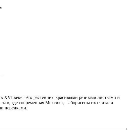
и
..
в XVI веке. Это растение с красивыми резными листьями и
– там, где современная Мексика, – аборигены их считали
ми персиками.