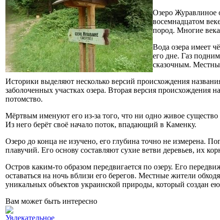
Озеро Журавлиное о
восемнадцатом веке
пород. Многие века
Вода озера имеет ч
его дне. Газ подни
сказочным. Местные
Историки выделяют несколько версий происхождения названия о
заболоченных участках озера. Вторая версия происхождения на
потомство.
Мёртвым именуют его из-за того, что ни одно живое существо 
Из него берёт своё начало поток, впадающий в Каменку.
Озеро до конца не изучено, его глубина точно не измерена. П
плавучий. Его основу составляют сухие ветви деревьев, их кор
Остров каким-то образом передвигается по озеру. Его передви
оставаться на ночь вблизи его берегов. Местные жители обход
уникальных объектов украинской природы, который создан ею 
Вам может быть интересно
Увлекательное