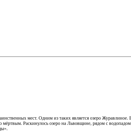
аинственных мест. Одним из таких является озеро Журавлиное.
 мёртвым. Раскинулось озеро на Львовщине, рядом с водопадо
ды».