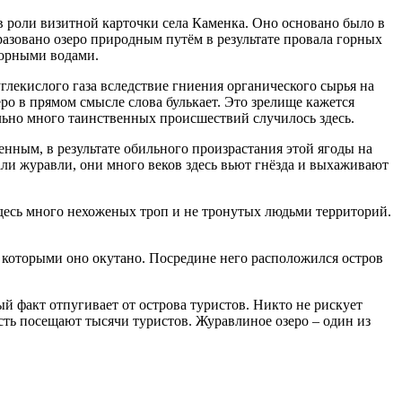
в роли визитной карточки села Каменка. Оно основано было в
разовано озеро природным путём в результате провала горных
горными водами.
глекислого газа вследствие гниения органического сырья на
еро в прямом смысле слова булькает. Это зрелище кажется
ьно много таинственных происшествий случилось здесь.
енным, в результате обильного произрастания этой ягоды на
али журавли, они много веков здесь вьют гнёзда и выхаживают
 Здесь много нехоженых троп и не тронутых людьми территорий.
д, которыми оно окутано. Посредине него расположился остров
й факт отпугивает от острова туристов. Никто не рискует
ость посещают тысячи туристов. Журавлиное озеро – один из