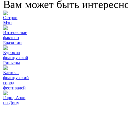
Вам может быть интересн
Остров
Мэн
Интересные
факты о
Бразилии
Курорты
французской
Ривьеры
Канны -
французский
город
фестивалей
Город Азов
на Дону