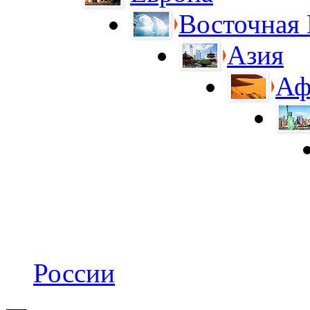
Восточная
Азия
Аф
России