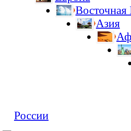
Восточная
Азия
Аф
России