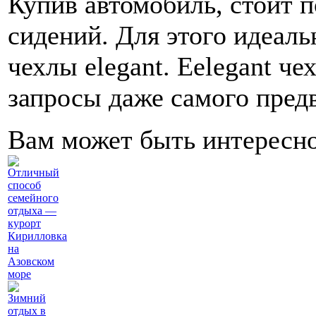
Купив автомобиль, стоит п
сидений. Для этого идеал
чехлы elegant. Eelegant ч
запросы даже самого предв
Вам может быть интересн
Отличный
способ
семейного
отдыха —
курорт
Кирилловка
на
Азовском
море
Зимний
отдых в