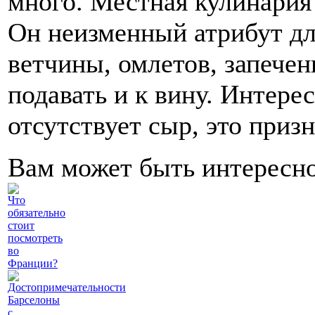
много. Местная кулинария
Он неизменный атрибут дл
ветчины, омлетов, запече
подавать и к вину. Интерес
отсутствует сыр, это призн
Вам может быть интересн
Что
обязательно
стоит
посмотреть
во
Франции?
Достопримечательности
Барселоны
с