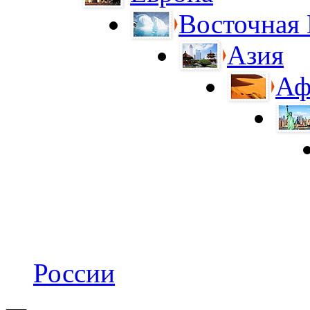
Восточная
Азия
Аф
России