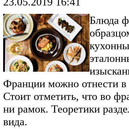
23.05.2019 16:41
Блюда ф
образцо
кухонны
эталонн
изыскан
Франции можно отнести в 
Стоит отметить, что во фр
ни рамок. Теоретики разд
вида.