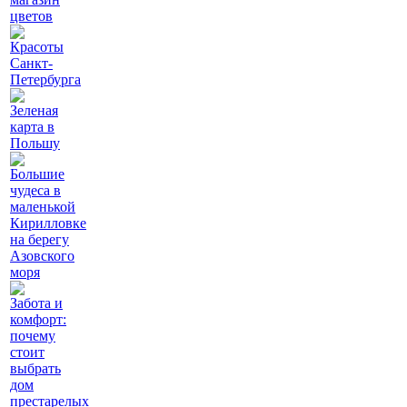
цветов
Красоты
Санкт-
Петербурга
Зеленая
карта в
Польшу
Большие
чудеса в
маленькой
Кирилловке
на берегу
Азовского
моря
Забота и
комфорт:
почему
стоит
выбрать
дом
престарелых