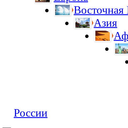
Восточная
Азия
Аф
России