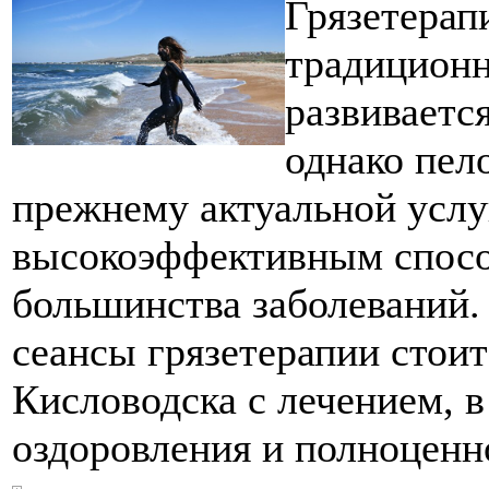
Грязетерап
традиционн
развиваетс
однако пел
прежнему актуальной услуг
высокоэффективным спосо
большинства заболеваний
сеансы грязетерапии стоит
Кисловодска с лечением, в
оздоровления и полноценн