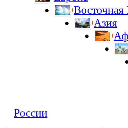
Восточная
Азия
Аф
России