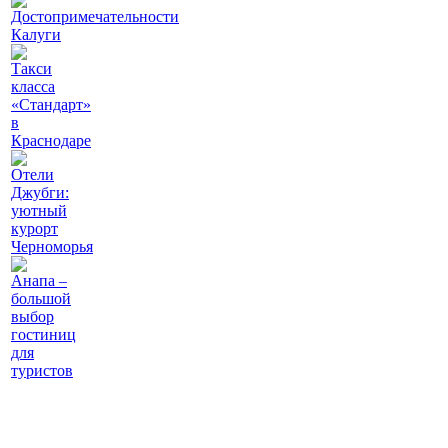
Достопримечательности
Калуги
Такси
класса
«Стандарт»
в
Краснодаре
Отели
Джубги:
уютный
курорт
Черноморья
Анапа –
большой
выбор
гостиниц
для
туристов