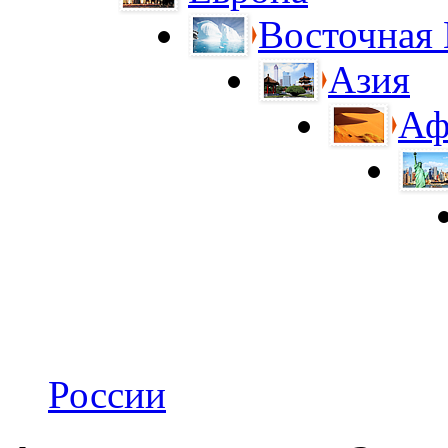
Восточная
Азия
Аф
России