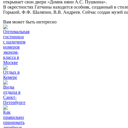
открывает свои двери «Домик няни А.С. Пушкина».
В окрестностях Гатчины находится особняк, созданный в стил
Горький, Ф.Ф. Шаляпин, В.В. Андреев. Сейчас создан музей па
Вам может быть интересно
Оптимальная
гостиница
с наличием
номеров
эконом-
класса в
Москве
Отдых в
Кемере
Виды
отдыха в
Санкт-
Петербурге
Как
правильно
принимать
лечебные