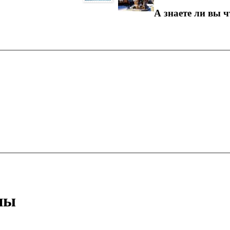
А знаете ли вы ч
ны