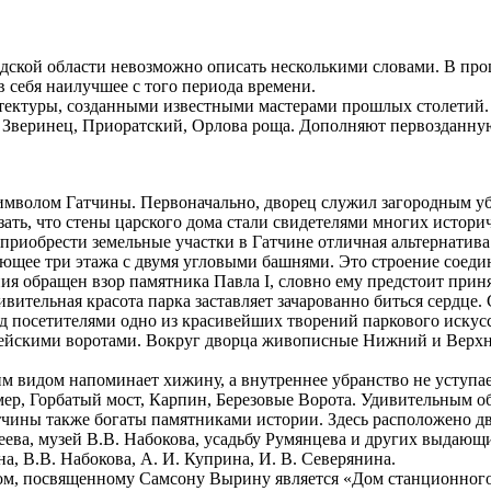
ской области невозможно описать несколькими словами. В прош
в себя наилучшее с того периода времени.
итектуры, созданными известными мастерами прошлых столетий
 Зверинец, Приоратский, Орлова роща. Дополняют первозданну
имволом Гатчины. Первоначально, дворец служил загородным у
ать, что стены царского дома стали свидетелями многих истори
риобрести земельные участки в Гатчине отличная альтернатива д
меющее три этажа с двумя угловыми башнями. Это строение соед
ия обращен взор памятника Павла I, словно ему предстоит прин
вительная красота парка заставляет зачарованно биться сердце
посетителями одно из красивейших творений паркового искусст
йскими воротами. Вокруг дворца живописные Нижний и Верхн
м видом напоминает хижину, а внутреннее убранство не уступа
ер, Горбатый мост, Карпин, Березовые Ворота. Удивительным о
тчины также богаты памятниками истории. Здесь расположено дв
еева, музей В.В. Набокова, усадьбу Румянцева и других выдающи
, В.В. Набокова, А. И. Куприна, И. В. Северянина.
ом, посвященному Самсону Вырину является «Дом станционного