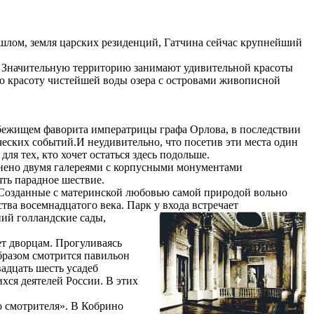
лом, земля царских резиденций, Гатчина сейчас крупнейший
. Значительную территорию занимают удивительной красоты
ю красоту чистейшей воды озера с островами живописной
бежищем фаворита императрицы графа Орлова, в последствии
ческих событий.И неудивительно, что посетив эти места один
ля тех, кто хочет остаться здесь подольше.
инено двумя галереями с корпусными монументами
ять парадное шествие.
. Созданные с материнской любовью самой природой вольно
ва восемнадцатого века. Парк у входа встречает
ий голландские сады,
ет дворцам. Прогуливаясь
бразом смотрится павильон
адцать шесть усадеб
хся деятелей России. В этих
 смотрителя». В Кобрино