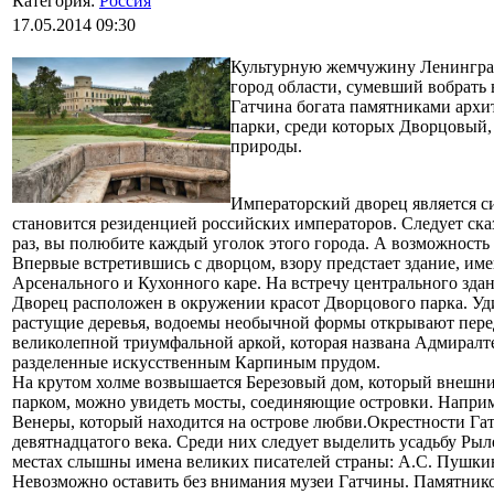
Категория:
Россия
17.05.2014 09:30
Культурную жемчужину Ленинград
город области, сумевший вобрать 
Гатчина богата памятниками арх
парки, среди которых Дворцовый,
природы.
Императорский дворец является с
становится резиденцией российских императоров. Следует сказ
раз, вы полюбите каждый уголок этого города. А возможность п
Впервые встретившись с дворцом, взору предстает здание, и
Арсенального и Кухонного каре. На встречу центрального здан
Дворец расположен в окружении красот Дворцового парка. Уди
растущие деревья, водоемы необычной формы открывают перед 
великолепной триумфальной аркой, которая названа
Адмиралте
разделенные искусственным Карпиным прудом.
На крутом холме возвышается Березовый дом, который внешни
парком, можно увидеть мосты, соединяющие островки. Наприм
Венеры, который находится на острове любви.Окрестности Га
девятнадцатого века. Среди них следует выделить усадьбу Рыл
местах слышны имена великих писателей страны: А.С. Пушкина
Невозможно оставить без внимания музеи Гатчины. Памятник