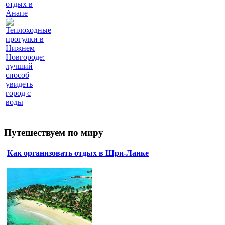
отдых в
Анапе
Теплоходные
прогулки в
Нижнем
Новгороде:
лучший
способ
увидеть
город с
воды
Путешествуем по миру
Как организовать отдых в Шри-Ланке