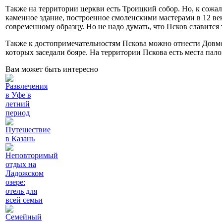
Также на территории церкви есть Троицкий собор. Но, к сожале
каменное здание, построенное смоленскими мастерами в 12 век
современному образцу. Но не надо думать, что Псков славится 
Также к достопримечательностям Пскова можно отнести Довмо
которых заседали бояре. На территории Пскова есть места пал
Вам может быть интересно
Развлечения
в Уфе в
летний
период
Путешествие
в Казань
Неповторимый
отдых на
Ладожском
озере:
отель для
всей семьи
Семейный