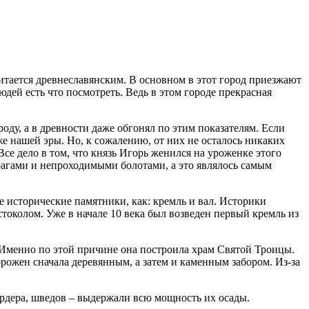
итается древнеславянским. В основном в этот город приезжают
юдей есть что посмотреть. Ведь в этом городе прекрасная
ду, а в древности даже обгонял по этим показателям. Если
же нашей эры. Но, к сожалению, от них не осталось никаких
Все дело в том, что князь Игорь женился на уроженке этого
рагами и непроходимыми болотами, а это являлось самым
 исторические памятники, как: кремль и вал. Историки
стоколом. Уже в начале 10 века был возведен первый кремль из
. Именно по этой причине она построила храм Святой Троицы.
рожен сначала деревянным, а затем и каменным забором. Из-за
рдера, шведов – выдержали всю мощность их осады.