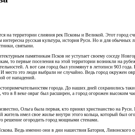
ся на территории слияния рек Псковы и Великой. Этот город сч
 интересна русская культура, история Руси. Но и для обычных л
ятники, святыни.
тектурным памятникам Псков не уступает своему соседу Новгоро
кам, то первые поселения на этой территории возникли на рубе
ельностей. А вот сам город был упомянут в летописи 903 года. 
 И место это люди выбрали не случайно. Ведь город окружен ов
ой от нападений.
стопримечательностям города. До наших дней сохранились такие
 что в 8 веке овраг был расширен, а город огорожен высоким ча
известно, Ольга была первая, кто принял христианство на Руси
й житель имел свое жилье внутри этого кольца, который был ого
ято решение огородить город мощными стенами.
скова. Ведь именно они в дни нашествия Батория, Ливонского о