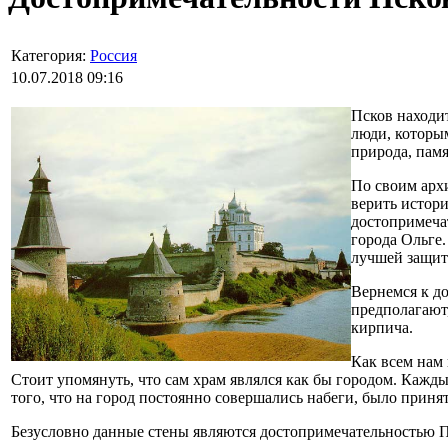
Категория:
Россия
10.07.2018 09:16
Псков находит
люди, которым
природа, пам
По своим архи
верить истори
достопримечат
города Ольге.
лучшей защит
Вернемся к до
предполагают,
кирпича.
Как всем нам 
Стоит упомянуть, что сам храм являлся как бы городом. Кажды
того, что на город постоянно совершались набеги, было прин
Безусловно данные стены являются достопримечательностью П