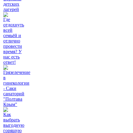
детских
лагерей
Где
отдохнуть
всей
семьёй и
отлично
провести
время? У
нас есть
ответ!
Грязелечение
в
гинекологии
- Саки
санаторий
"Полтава
Крым"
Как
выбрать
выгодную
горящую