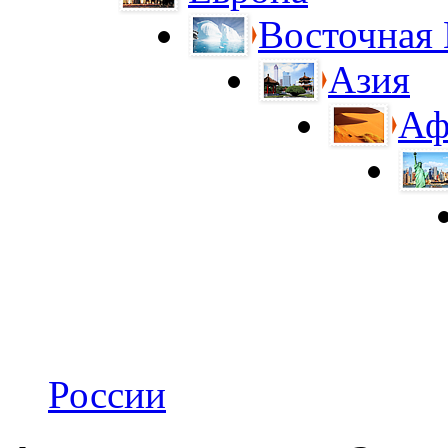
Восточная
Азия
Аф
России