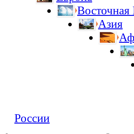
Восточная
Азия
Аф
России