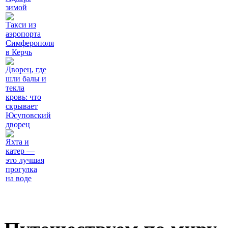
зимой
Такси из
аэропорта
Симферополя
в Керчь
Дворец, где
шли балы и
текла
кровь: что
скрывает
Юсуповский
дворец
Яхта и
катер —
это лучшая
прогулка
на воде