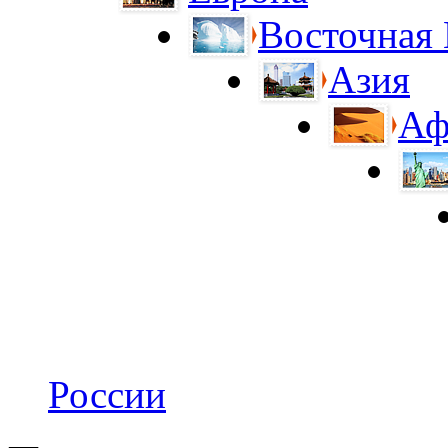
Восточная
Азия
Аф
России