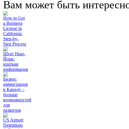
Вам может быть интересн
How to Get
a Business
License in
California:
Step-by-
Step Process
Штат Нью-
Йорк:
краткая
информация
Бизнес
иммиграция
в Канаду –
больше
возможностей
для
развития
US Airport
Detentions