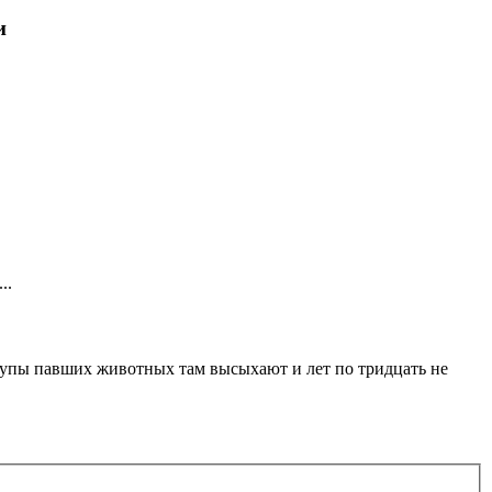
и
..
трупы павших животных там высыхают и лет по тридцать не