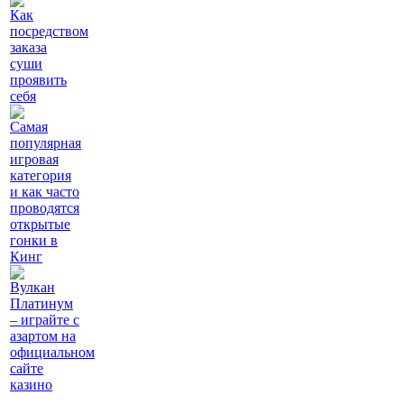
Как
посредством
заказа
суши
проявить
себя
Самая
популярная
игровая
категория
и как часто
проводятся
открытые
гонки в
Кинг
Вулкан
Платинум
– играйте с
азартом на
официальном
сайте
казино