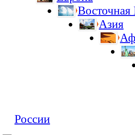
Восточная
Азия
Аф
России