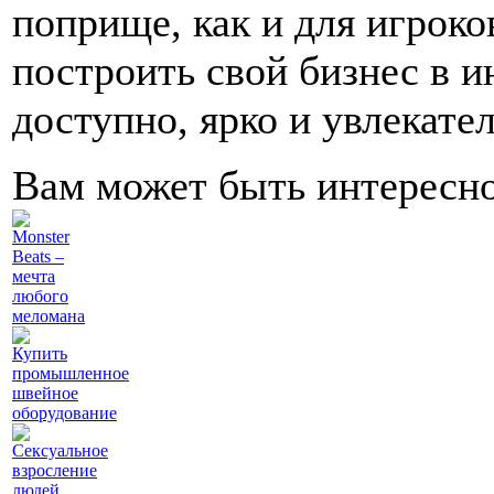
поприще, как и для игроко
построить свой бизнес в и
доступно, ярко и увлекате
Вам может быть интересн
Monster
Beats –
мечта
любого
меломана
Купить
промышленное
швейное
оборудование
Сексуальное
взросление
людей