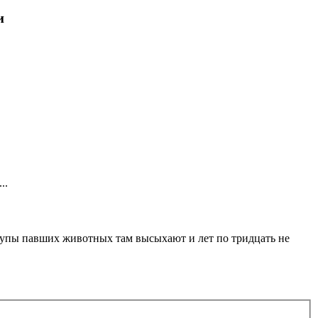
и
..
трупы павших животных там высыхают и лет по тридцать не