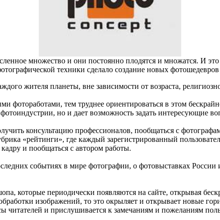
сленное множество и они постоянно плодятся и множатся. И это
фотографической техники сделало создание новых фотошедевров
дого жителя планеты, вне зависимости от возраста, религиозн
ими фотоработами, тем труднее ориентироваться в этом бескра
в фотоиндустрии, но и дает возможность задать интересующие в
лучить консультацию профессионалов, пообщаться с фотографами
убрика «рейтинги», где каждый зарегистрированный пользовате
кадру и пообщаться с автором работы.
следних событиях в мире фотографии, о фотовыставках России 
опа, которые периодически появляются на сайте, открывая беск
 обработки изображений, то это окрыляет и открывает новые го
сы читателей и прислушивается к замечаниям и пожеланиям поль