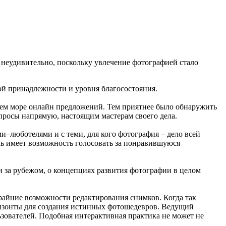
 неудивительно, поскольку увлечение фотографией стало
ой принадлежности и уровня благосостояния.
йнем море онлайн предложений. Тем приятнее было обнаружить
опросы напрямую, настоящим мастерам своего дела.
–люботелями и с теми, для кого фотография – дело всей
ль имеет возможность голосовать за понравившуюся
и за рубежом, о концепциях развития фотографии в целом
райние возможности редактирования снимков. Когда так
ризонты для создания истинных фотошедевров. Ведущий
зователей. Подобная интерактивная практика не может не