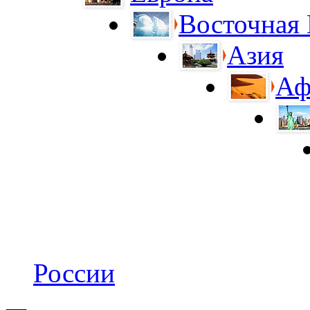
Восточная
Азия
Аф
России