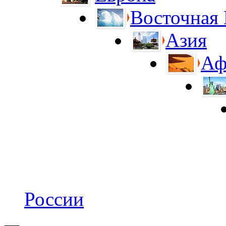
Восточная
Азия
Аф
России