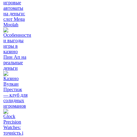
игровые
автоматы
на деньги:
слот Mega
Moolah
Особенности
и выгоды
игры в
казино
Пин Ап на
реальные
деньги
Казино
Вулкан
Престиж
— клуб для
солидных
игроманов
Glock
Precision
Watches:
точність і