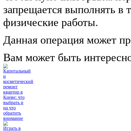
запрещается выполнять в 
физические работы.
Данная операция может пр
Вам может быть интересн
Капитальный
и
косметический
ремонт
квартир в
Киеве: что
выбрать и
на что
обратить
внимание
Играть в