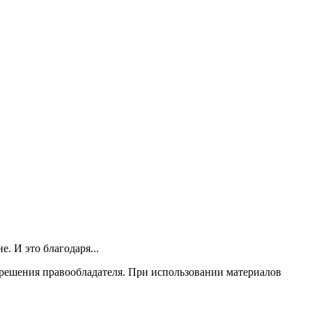
 И это благодаря...
зрешения правообладателя. При использовании материалов