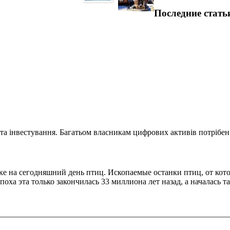
Последние стать
та інвестування. Багатьом власникам цифрових активів потрібен.
е на сегодняшний день птиц. Ископаемые останки птиц, от кото
эпоха эта только закончилась 33 миллиона лет назад, а началась 