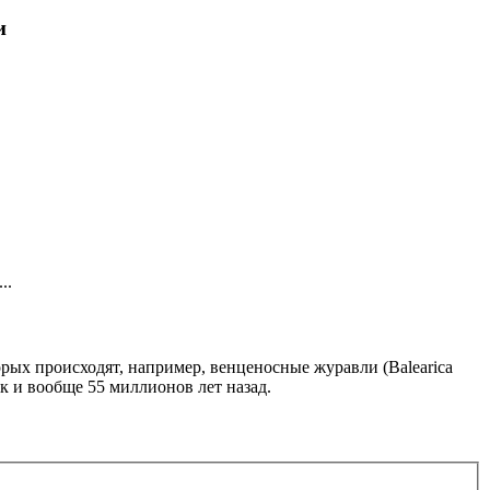
и
..
рых происходят, например, венценосные журавли (Balearica
так и вообще 55 миллионов лет назад.