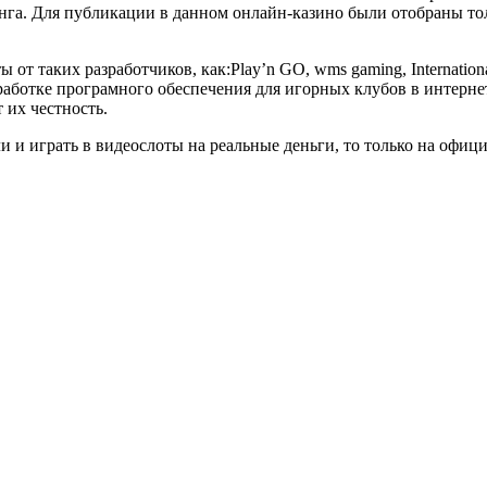
инга. Для публикации в данном онлайн-казино были отобраны т
т таких разработчиков, как:Play’n GO, wms gaming, International
зработке програмного обеспечения для игорных клубов в интер
 их честность.
ли и играть в видеослоты на реальные деньги, то только на офици