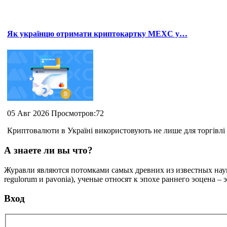
Як українцю отримати криптокартку MEXC у…
05 Авг 2026 Просмотров:72
Криптовалюти в Україні використовують не лише для торгівлі 
А знаете ли вы что?
Журавли являются потомками самых древних из известных наук
regulorum и pavonia), ученые относят к эпохе раннего эоцена – 
Вход