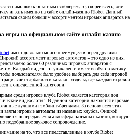
ься за помощью к опытным гэмблерам, то, скорее всего, они
чку играть именно на сайте онлайн-казино Riobet. Данный
астаться своим большим ассортиментом игровых аппаратов на
а игры на официальном сайте онлайн-казино
iobet
имеет довольно много преимуществ перед другими
Широкий ассортимент игровых автоматов – это одно из них.
представлено более 60 различных игровых аппаратов с
етом. Каждый видеослот уникален и имеет особую тематику.
чтобы пользователям было удобнее выбирать для себя игровой
страция сайта добавила в каталог разделы, где каждый игровой
есен к определенной категории.
рным среди игроков клуба Riobet является категория под
сические видеослоты". В данной категории находятся игровые
отанные лучшими гэмблинг-брендами. За основу всех этих
ли взяты игровые автоматы из наземных клубов. Фишкой
 является непередаваемая атмосфера наземных казино, которую
но подобранное звуковое сопровождение.
внимание на то, что все представленные в клубе Riobet