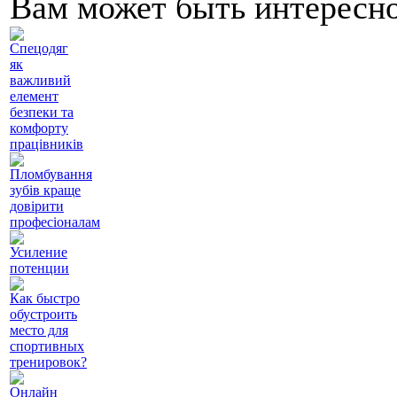
Вам может быть интересн
Спецодяг
як
важливий
елемент
безпеки та
комфорту
працівників
Пломбування
зубів краще
довірити
професіоналам
Усиление
потенции
Как быстро
обустроить
место для
спортивных
тренировок?
Онлайн