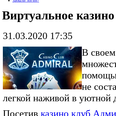
Забыли логин?
Виртуальное казин
31.03.2020 17:35
В своем
множест
помощью
не сост
легкой наживой в уютной 
Посетив
казино клуб Адм