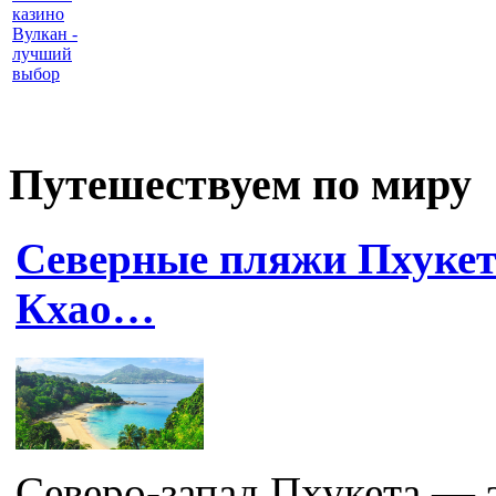
казино
Вулкан -
лучший
выбор
Путешествуем по миру
Северные пляжи Пхукет
Кхао…
Северо-запад Пхукета — э