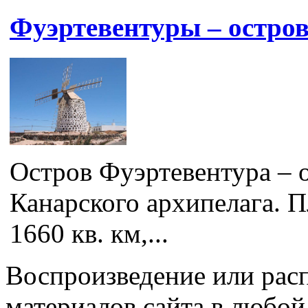
Фуэртевентуры – остров
Остров Фуэртевентура – 
Канарского архипелага. П
1660 кв. км,...
Воспроизведение или рас
материалов сайта в любо