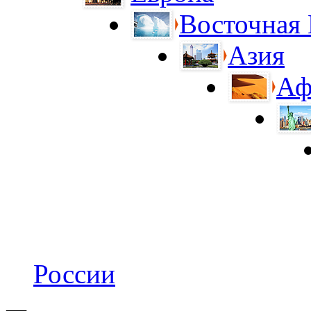
Восточная
Азия
Аф
России