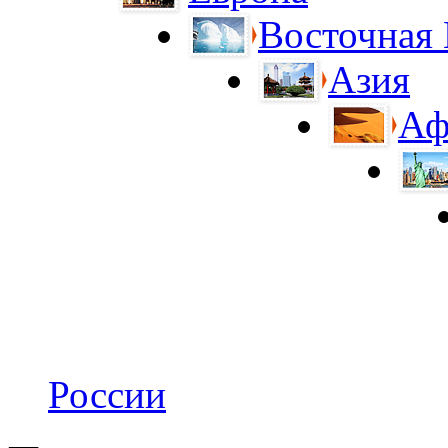
Восточная
Азия
Аф
России