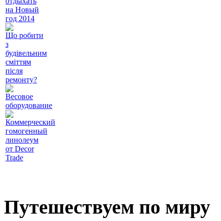
отдыхать
на Новый
год 2014
Що робити
з
будівельним
сміттям
після
ремонту?
Весовое
оборудование
Коммерческий
гомогенный
линолеум
от Decor
Trade
Путешествуем по миру