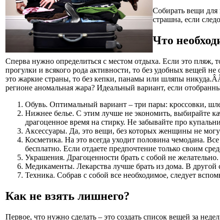
Собирать вещи для 
страшна, если след
Что необход
Сперва нужно определиться с местом отдыха. Если это пляж, то
прогулки и всякого рода активности, то без удобных вещей не
это жаркие страны, то без кепки, панамы или шляпы никуда.Â
регионе аномальная жара? Идеальный вариант, если отобранн
Обувь. Оптимальный вариант – три пары: кроссовки, шл
Нижнее белье. С этим лучше не экономить, выбирайте к
драгоценное время на стирку. Не забывайте про купальн
Аксессуары. Да, это вещи, без которых женщины не могут
Косметика. На это всегда уходит половина чемодана. Все
бесплатно. Если отдаете предпочтение только своим сред
Украшения. Драгоценности брать с собой не желательно.
Медикаменты. Лекарства лучше брать из дома. В другой 
Техника. Собрав с собой все необходимое, следует вспом
Как не взять лишнего?
Первое, что нужно сделать – это создать список вещей за неде