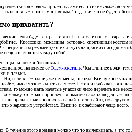
путешествия все равно придется, даже если это не самое любимое
овать основным простым правилам. Тогда ничего не будет забыто,
имо прихватить?
 легкие вещи будут как раз кстати. Например: панама, сарафанч
 обойтись. Кроссовки, мокасины, ветровка, спортивный костюм и
Â Специалисты рекомендуют взглянуть на прогноз погоды хотя бы
ые вещи сочетаются между собой.
епанцы на пляж и босоножки.
ачественное, например от
Эдем-текстиль
. Чем длиннее вояж, тем 
ики и плавки.
. Но, если в чемодане уже нет места, не беда. Все нужное можно
 необходимое можно купить на месте. Не стоит забывать, что не
ствам, то можно взять начатые упаковки либо перелить все необ
 Поскольку это может привлечь внимание плохих людей. Лучше о
стране препарат можно просто не найти или найти, но с другим 
нить о зарядных устройствах. Именно, их забывают чаще всего.
лю. В течение этого времени можно что-то вычеркивать, а что-то