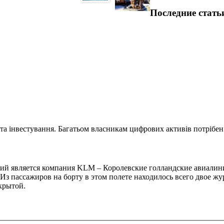
Последние стать
та інвестування. Багатьом власникам цифрових активів потрібен.
й является компания KLM – Королевские голландские авиалини
 Из пассажиров на борту в этом полете находилось всего двое 
крытой.