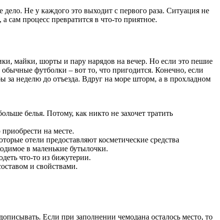
 дело. Не у каждого это выходит с первого раза. Ситуация не
 а сам процесс превратится в что-то приятное.
ики, майки, шорты и пару нарядов на вечер. Но если это пешие
 обычные футболки – вот то, что пригодится. Конечно, если
 за неделю до отъезда. Вдруг на море шторм, а в прохладном
больше белья. Потому, как никто не захочет тратить
 приобрести на месте.
которые отели предоставляют косметические средства
ходимое в маленькие бутылочки.
деть что-то из бижутерии.
составом и свойствами.
 дописывать. Если при заполнении чемодана осталось место, то