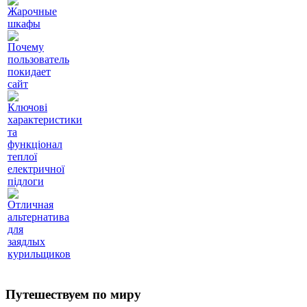
Жарочные
шкафы
Почему
пользователь
покидает
сайт
Ключові
характеристики
та
функціонал
теплої
електричної
підлоги
Отличная
альтернатива
для
заядлых
курильщиков
Путешествуем по миру