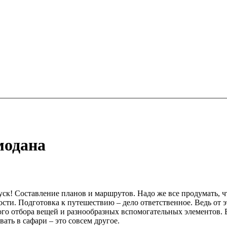
модана
к! Составление планов и маршрутов. Надо же все продумать, чт
сти. Подготовка к путешествию – дело ответственное. Ведь от э
ого отбора вещей и разнообразных вспомогательных элементов. В
ать в сафари – это совсем другое.