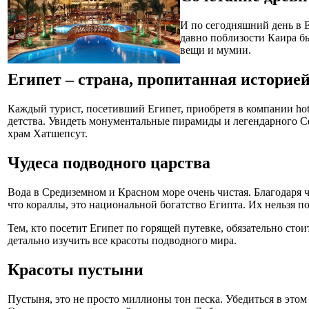
И по сегодняшний день в Е
давно поблизости Каира б
вещи и мумии.
Египет – страна, пропитанная историе
Каждый турист, посетивший Египет, приобретя в компании hottou
детства. Увидеть монументальные пирамиды и легендарного С
храм Хатшепсут.
Чудеса подводного царства
Вода в Средиземном и Красном море очень чистая. Благодаря
что кораллы, это национальной богатство Египта. Их нельзя п
Тем, кто посетит Египет по горящей путевке, обязательно стои
детально изучить все красоты подводного мира.
Красоты пустыни
Пустыня, это не просто миллионы тон песка. Убедиться в этом