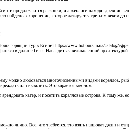
гипте продолжаются раскопки, и археологи находят древние вещ
ыло найдено захоронение, которое датируется третьим веком до
й
rs горящий тур в Египет https://www.hottours.in.ua/catalog/egip
финкса в долине Гизы. Насладиться великолепной архитектурой
 чему можно любоваться многочисленными видами кораллов, рыб
овреждать или вывозить. Это карается законом.
т арендовать катер, и посетить коралловые острова. К тому же, е
 можно лично. Все, что требуется, это взять напрокат джип и о