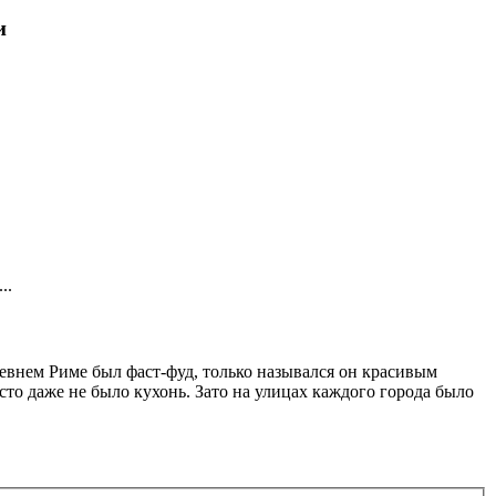
и
..
евнем Риме был фаст-фуд, только назывался он красивым
сто даже не было кухонь. Зато на улицах каждого города было