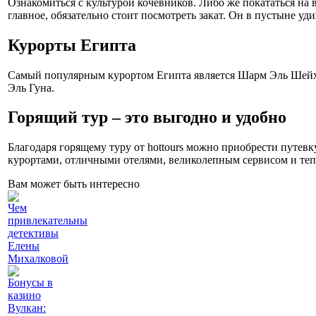
Ознакомиться с культурой кочевников. Либо же покататься на
главное, обязательно стоит посмотреть закат. Он в пустыне уд
Курорты Египта
Самый популярным курортом Египта является Шарм Эль Шейх. 
Эль Гуна.
Горящий тур – это выгодно и удобно
Благодаря горящему туру от hottours можно приобрести путев
курортами, отличными отелями, великолепным сервисом и те
Вам может быть интересно
Чем
привлекательны
детективы
Елены
Михалковой
Бонусы в
казино
Вулкан: