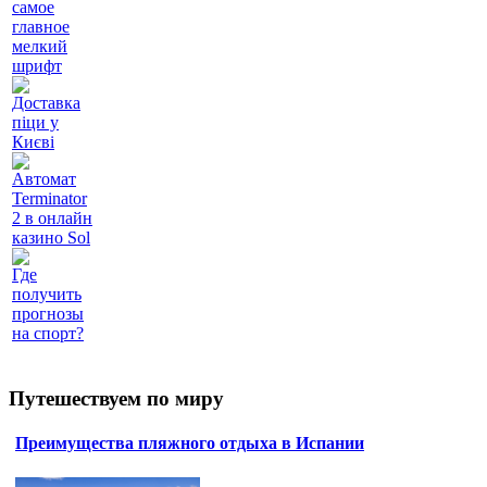
самое
главное
мелкий
шрифт
Доставка
піци у
Києві
Автомат
Terminator
2 в онлайн
казино Sol
Где
получить
прогнозы
на спорт?
Путешествуем по миру
Преимущества пляжного отдыха в Испании