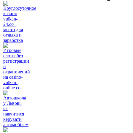
Круглосуточное
казино
vulkan-
24.co -
место для
отдыха и
заработка
Игровые
слоты без
регистрации
и
ограничений
на casino-
vulkan-
online.co
Автошкола
у Львові:
як
навчитися
керувати
автомобілем