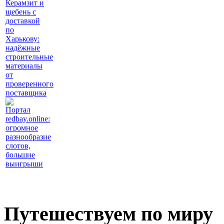
Керамзит и
щебень с
доставкой
по
Харькову:
надёжные
строительные
материалы
от
проверенного
поставщика
Портал
redbay.online:
огромное
разнообразие
слотов,
большие
выигрыши
Путешествуем по миру