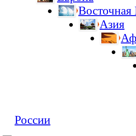
Восточная
Азия
Аф
России