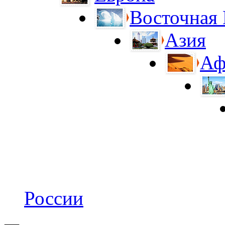
Восточная
Азия
Аф
России