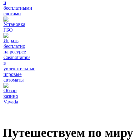
и
бесплатными
слотами
Установка
ГБО
Играть
бесплатно
на ресурсе
Casinotramps
в
увлекательные
игровые
автоматы
Обзор
казино
Vavada
Путешествуем по миру