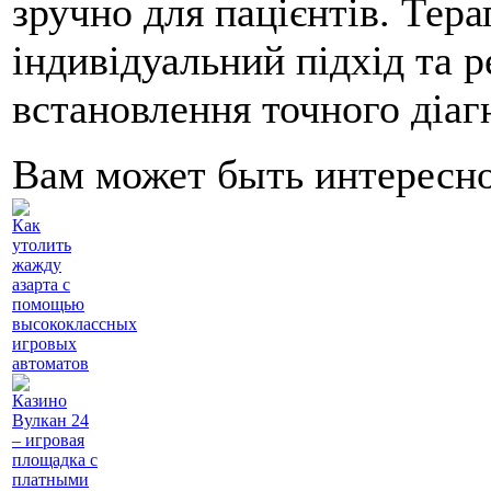
зручно для пацієнтів. Тер
індивідуальний підхід та 
встановлення точного діаг
Вам может быть интересн
Как
утолить
жажду
азарта с
помощью
высококлассных
игровых
автоматов
Казино
Вулкан 24
– игровая
площадка с
платными