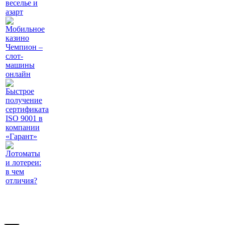
веселье и
азарт
Мобильное
казино
Чемпион –
слот-
машины
онлайн
Быстрое
получение
сертификата
ISO 9001 в
компании
«Гарант»
Лотоматы
и лотереи:
в чем
отличия?