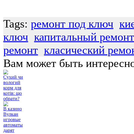
Tags:
ремонт под ключ
ки
ключ
капитальный ремон
ремонт
класический ремо
Вам может быть интересн
Сухий чи
вологий
корм для
котів: що
обрати?
В казино
Вулкан
игровые
автоматы
дарят