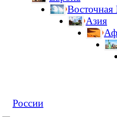
Восточная
Азия
Аф
России