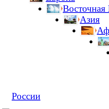
Восточная
Азия
Аф
России