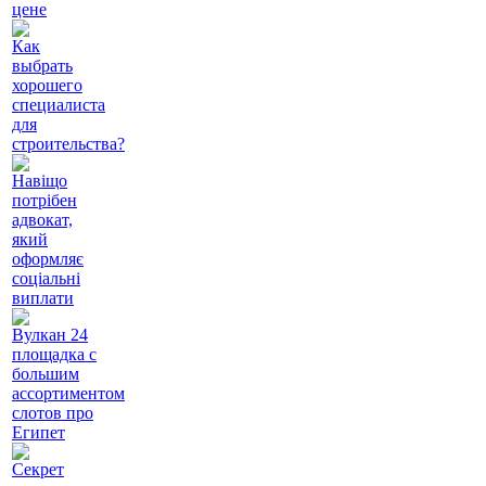
цене
Как
выбрать
хорошего
специалиста
для
строительства?
Навіщо
потрібен
адвокат,
який
оформляє
соціальні
виплати
Вулкан 24
площадка с
большим
ассортиментом
слотов про
Египет
Секрет